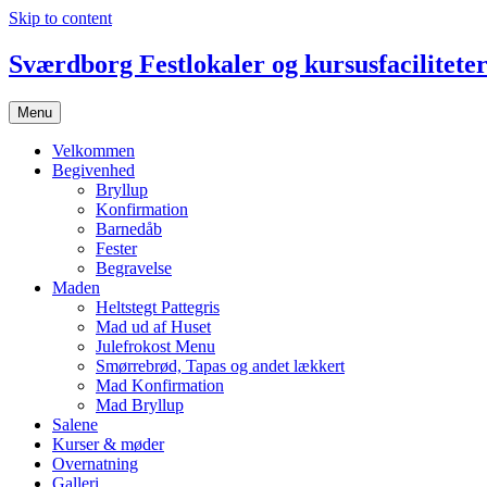
Skip to content
Sværdborg Festlokaler og kursusfacilitete
Menu
Velkommen
Begivenhed
Bryllup
Konfirmation
Barnedåb
Fester
Begravelse
Maden
Heltstegt Pattegris
Mad ud af Huset
Julefrokost Menu
Smørrebrød, Tapas og andet lækkert
Mad Konfirmation
Mad Bryllup
Salene
Kurser & møder
Overnatning
Galleri